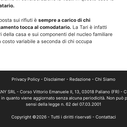
atario.
osta sui rifiuti è
sempre a carico di chi
agamento tocca al comodatario.
La Tari è infatti
i della casa e sui componenti del nucleo familiare
n costo variabile a seconda di chi occupa
Privacy Policy
-
Disclaimer
-
Redazione
-
Chi Siamo
Y SRL - Corso Vittorio Emanuele II, 13, 03018 Paliano (FR) - C
a, in quanto viene aggiornato senza alcuna periodicità. Non può p
sensi della legge n. 62 del 07.03.2001
Copyright ©2026 - Tutti i diritti riservati -
Contattaci