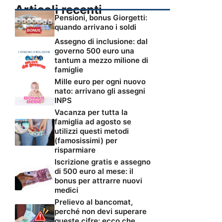
Articoli recenti
Pensioni, bonus Giorgetti:
quando arrivano i soldi
Assegno di inclusione: dal
governo 500 euro una
tantum a mezzo milione di
famiglie
Mille euro per ogni nuovo
nato: arrivano gli assegni
INPS
Vacanza per tutta la
famiglia ad agosto se
utilizzi questi metodi
(famosissimi) per
risparmiare
Iscrizione gratis e assegno
di 500 euro al mese: il
bonus per attrarre nuovi
medici
Prelievo al bancomat,
perché non devi superare
queste cifre: ecco che