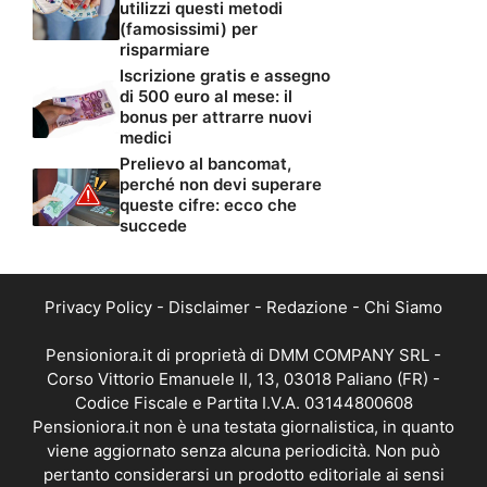
utilizzi questi metodi
(famosissimi) per
risparmiare
Iscrizione gratis e assegno
di 500 euro al mese: il
bonus per attrarre nuovi
medici
Prelievo al bancomat,
perché non devi superare
queste cifre: ecco che
succede
Privacy Policy
-
Disclaimer
-
Redazione
-
Chi Siamo
Pensioniora.it di proprietà di DMM COMPANY SRL -
Corso Vittorio Emanuele II, 13, 03018 Paliano (FR) -
Codice Fiscale e Partita I.V.A. 03144800608
Pensioniora.it non è una testata giornalistica, in quanto
viene aggiornato senza alcuna periodicità. Non può
pertanto considerarsi un prodotto editoriale ai sensi