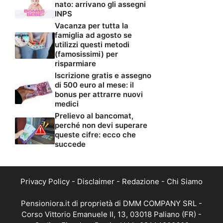
nato: arrivano gli assegni
INPS
Vacanza per tutta la
famiglia ad agosto se
utilizzi questi metodi
(famosissimi) per
risparmiare
Iscrizione gratis e assegno
di 500 euro al mese: il
bonus per attrarre nuovi
medici
Prelievo al bancomat,
perché non devi superare
queste cifre: ecco che
succede
Privacy Policy
-
Disclaimer
-
Redazione
-
Chi Siamo
Pensioniora.it di proprietà di DMM COMPANY SRL -
Corso Vittorio Emanuele II, 13, 03018 Paliano (FR) -