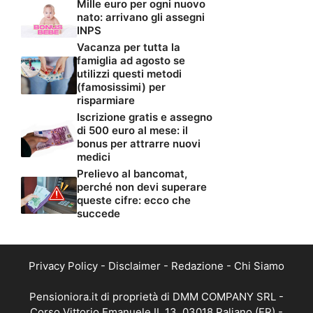
Mille euro per ogni nuovo
nato: arrivano gli assegni
INPS
Vacanza per tutta la
famiglia ad agosto se
utilizzi questi metodi
(famosissimi) per
risparmiare
Iscrizione gratis e assegno
di 500 euro al mese: il
bonus per attrarre nuovi
medici
Prelievo al bancomat,
perché non devi superare
queste cifre: ecco che
succede
Privacy Policy
-
Disclaimer
-
Redazione
-
Chi Siamo
Pensioniora.it di proprietà di DMM COMPANY SRL -
Corso Vittorio Emanuele II, 13, 03018 Paliano (FR) -