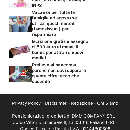
INPS
Vacanza per tutta la
famiglia ad agosto se
utilizzi questi metodi
(famosissimi) per
risparmiare
Iscrizione gratis e assegno
di 500 euro al mese: il
bonus per attrarre nuovi
medici
Prelievo al bancomat,
perché non devi superare
queste cifre: ecco che
succede
Privacy Policy
-
Disclaimer
-
Redazione
-
Chi Siamo
Pensioniora.it di proprietà di DMM COMPANY SRL -
Corso Vittorio Emanuele II, 13, 03018 Paliano (FR) -
Codice Fiscale e Partita I.V.A. 03144800608