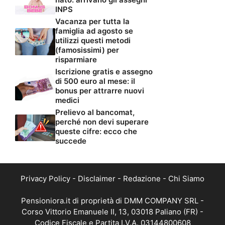
INPS
Vacanza per tutta la
famiglia ad agosto se
utilizzi questi metodi
(famosissimi) per
risparmiare
Iscrizione gratis e assegno
di 500 euro al mese: il
bonus per attrarre nuovi
medici
Prelievo al bancomat,
perché non devi superare
queste cifre: ecco che
succede
Privacy Policy
-
Disclaimer
-
Redazione
-
Chi Siamo
Pensioniora.it di proprietà di DMM COMPANY SRL -
Corso Vittorio Emanuele II, 13, 03018 Paliano (FR) -
Codice Fiscale e Partita I.V.A. 03144800608