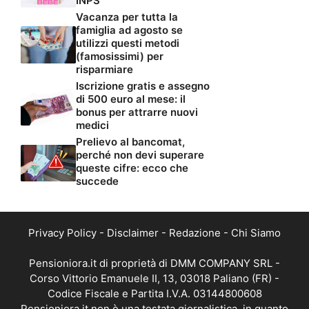
INPS
Vacanza per tutta la
famiglia ad agosto se
utilizzi questi metodi
(famosissimi) per
risparmiare
Iscrizione gratis e assegno
di 500 euro al mese: il
bonus per attrarre nuovi
medici
Prelievo al bancomat,
perché non devi superare
queste cifre: ecco che
succede
Privacy Policy
-
Disclaimer
-
Redazione
-
Chi Siamo
Pensioniora.it di proprietà di DMM COMPANY SRL -
Corso Vittorio Emanuele II, 13, 03018 Paliano (FR) -
Codice Fiscale e Partita I.V.A. 03144800608
Pensioniora.it non è una testata giornalistica, in quanto