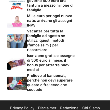
governo 500 euro una
tantum a mezzo milione di
famiglie
Mille euro per ogni nuovo
nato: arrivano gli assegni
INPS
Vacanza per tutta la
famiglia ad agosto se
utilizzi questi metodi
(famosissimi) per
risparmiare
Iscrizione gratis e assegno
di 500 euro al mese: il
bonus per attrarre nuovi
medici
Prelievo al bancomat,
perché non devi superare
queste cifre: ecco che
succede
Privacy Policy
-
Disclaimer
-
Redazione
-
Chi Siamo