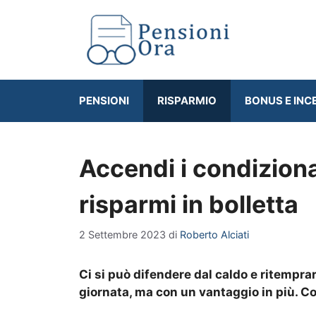
Vai
al
contenuto
PENSIONI
RISPARMIO
BONUS E INC
Accendi i condizionat
risparmi in bolletta
2 Settembre 2023
di
Roberto Alciati
Ci si può difendere dal caldo e ritempra
giornata, ma con un vantaggio in più. Cos