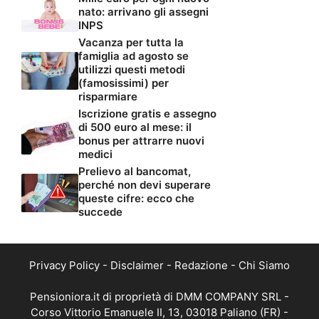
nato: arrivano gli assegni
INPS
Vacanza per tutta la
famiglia ad agosto se
utilizzi questi metodi
(famosissimi) per
risparmiare
Iscrizione gratis e assegno
di 500 euro al mese: il
bonus per attrarre nuovi
medici
Prelievo al bancomat,
perché non devi superare
queste cifre: ecco che
succede
Privacy Policy
-
Disclaimer
-
Redazione
-
Chi Siamo
Pensioniora.it di proprietà di DMM COMPANY SRL -
Corso Vittorio Emanuele II, 13, 03018 Paliano (FR) -