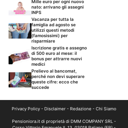
Mille euro per ogni nuovo
nato: arrivano gli assegni
INPS
Vacanza per tutta la
famiglia ad agosto se
utilizzi questi metodi
(famosissimi) per
risparmiare
Iscrizione gratis e assegno
di 500 euro al mese: il
bonus per attrarre nuovi
medici
Prelievo al bancomat,
perché non devi superare
queste cifre: ecco che
succede
Privacy Policy
-
Disclaimer
-
Redazione
-
Chi Siamo
Pensioniora.it di proprietà di DMM COMPANY SRL -
Corso Vittorio Emanuele II, 13, 03018 Paliano (FR) -