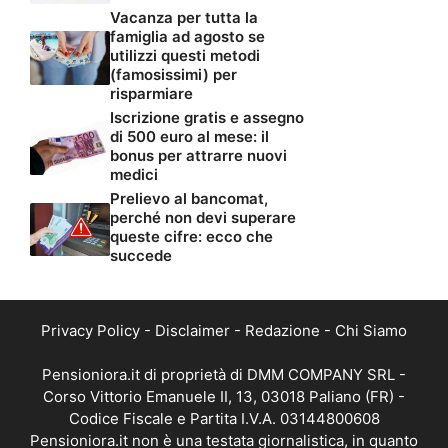
Vacanza per tutta la
famiglia ad agosto se
utilizzi questi metodi
(famosissimi) per
risparmiare
Iscrizione gratis e assegno
di 500 euro al mese: il
bonus per attrarre nuovi
medici
Prelievo al bancomat,
perché non devi superare
queste cifre: ecco che
succede
Privacy Policy
-
Disclaimer
-
Redazione
-
Chi Siamo
Pensioniora.it di proprietà di DMM COMPANY SRL -
Corso Vittorio Emanuele II, 13, 03018 Paliano (FR) -
Codice Fiscale e Partita I.V.A. 03144800608
Pensioniora.it non è una testata giornalistica, in quanto