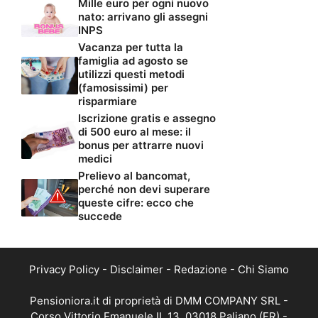
Mille euro per ogni nuovo
nato: arrivano gli assegni
INPS
Vacanza per tutta la
famiglia ad agosto se
utilizzi questi metodi
(famosissimi) per
risparmiare
Iscrizione gratis e assegno
di 500 euro al mese: il
bonus per attrarre nuovi
medici
Prelievo al bancomat,
perché non devi superare
queste cifre: ecco che
succede
Privacy Policy
-
Disclaimer
-
Redazione
-
Chi Siamo
Pensioniora.it di proprietà di DMM COMPANY SRL -
Corso Vittorio Emanuele II, 13, 03018 Paliano (FR) -