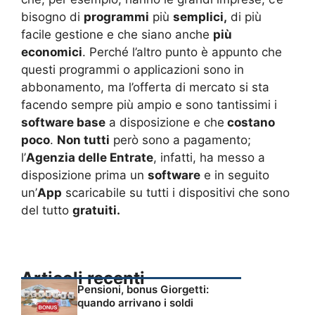
bisogno di
programmi
più
semplici,
di più
facile gestione e che siano anche
più
economici
. Perché l’altro punto è appunto che
questi programmi o applicazioni sono in
abbonamento, ma l’offerta di mercato si sta
facendo sempre più ampio e sono tantissimi i
software base
a disposizione e che
costano
poco
.
Non tutti
però sono a pagamento;
l’
Agenzia delle Entrate
, infatti, ha messo a
disposizione prima un
software
e in seguito
un’
App
scaricabile su tutti i dispositivi che sono
del tutto
gratuiti.
Articoli recenti
Pensioni, bonus Giorgetti:
quando arrivano i soldi