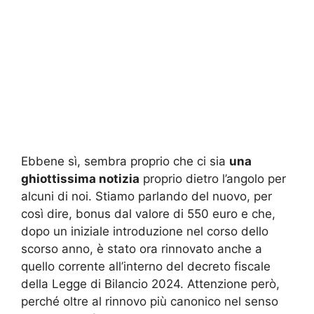
Ebbene sì, sembra proprio che ci sia
una
ghiottissima notizia
proprio dietro l’angolo per
alcuni di noi. Stiamo parlando del nuovo, per
così dire, bonus dal valore di 550 euro e che,
dopo un iniziale introduzione nel corso dello
scorso anno, è stato ora rinnovato anche a
quello corrente all’interno del decreto fiscale
della Legge di Bilancio 2024. Attenzione però,
perché oltre al rinnovo più canonico nel senso