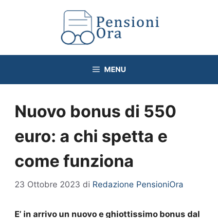
Vai
al
contenuto
MENU
Nuovo bonus di 550
euro: a chi spetta e
come funziona
23 Ottobre 2023
di
Redazione PensioniOra
E’ in arrivo un nuovo e ghiottissimo bonus dal