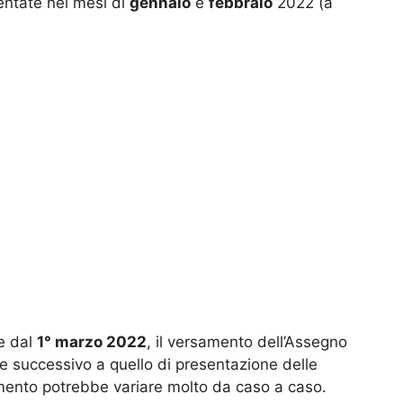
entate nei mesi di
gennaio
e
febbraio
2022 (a
te dal
1° marzo 2022
, il versamento dell’Assegno
 successivo a quello di presentazione delle
mento potrebbe variare molto da caso a caso.