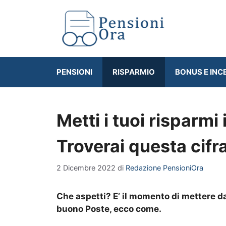
Vai
al
contenuto
PENSIONI
RISPARMIO
BONUS E INC
Metti i tuoi risparmi
Troverai questa cifr
2 Dicembre 2022
di
Redazione PensioniOra
Che aspetti? E’ il momento di mettere da p
buono Poste, ecco come.