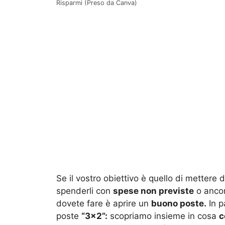
Risparmi (Preso da Canva)
Se il vostro obiettivo è quello di mettere d
spenderli con
spese non previste
o ancor
dovete fare è aprire un
buono poste.
In p
poste
“3×2”:
scopriamo insieme in cosa
c