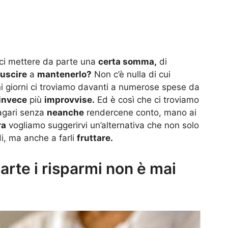
erci mettere da parte una
certa somma,
di
iuscire
a
mantenerlo?
Non c’è nulla di cui
 giorni ci troviamo davanti a numerose spese da
invece
più
improvvise.
Ed è così che ci troviamo
gari senza
neanche
rendercene conto, mano ai
ra
vogliamo suggerirvi un’alternativa che non solo
di, ma anche a farli
fruttare.
rte i risparmi non è mai