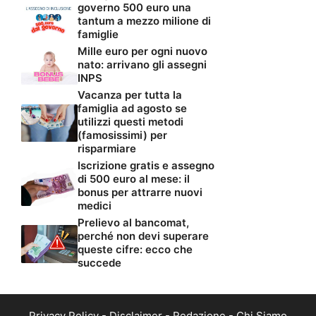
governo 500 euro una
tantum a mezzo milione di
famiglie
Mille euro per ogni nuovo
nato: arrivano gli assegni
INPS
Vacanza per tutta la
famiglia ad agosto se
utilizzi questi metodi
(famosissimi) per
risparmiare
Iscrizione gratis e assegno
di 500 euro al mese: il
bonus per attrarre nuovi
medici
Prelievo al bancomat,
perché non devi superare
queste cifre: ecco che
succede
Privacy Policy
-
Disclaimer
-
Redazione
-
Chi Siamo