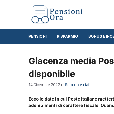
Vai
al
contenuto
PENSIONI
RISPARMIO
BONUS E INC
Giacenza media Post
disponibile
14 Dicembre 2022
di
Roberto Alciati
Ecco le date in cui Poste Italiane metterà
adempimenti di carattere fiscale. Quan