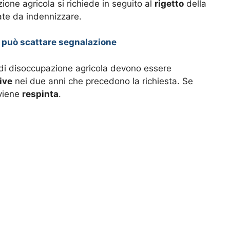
zione agricola si richiede in seguito al
rigetto
della
te da indennizzare.
a può scattare segnalazione
e di disoccupazione agricola devono essere
ive
nei due anni che precedono la richiesta. Se
 viene
respinta
.