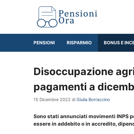
Vai
al
contenuto
PENSIONI
RISPARMIO
BONUS E INC
Disoccupazione agric
pagamenti a dicemb
15 Dicembre 2022
di
Giulia Borraccino
Sono stati annunciati movimenti INPS p
essere in addebito o in accredito, dipen