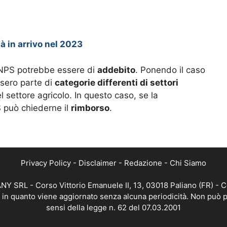
 in arrivo nel 2023
’INPS potrebbe essere di
addebito
. Ponendo il caso
ssero parte di
categorie differenti di settori
l settore agricolo. In questo caso, se la
S può chiederne il
rimborso
.
Privacy Policy
-
Disclaimer
-
Redazione
-
Chi Siamo
Y SRL - Corso Vittorio Emanuele II, 13, 03018 Paliano (FR) - C
a, in quanto viene aggiornato senza alcuna periodicità. Non può p
sensi della legge n. 62 del 07.03.2001