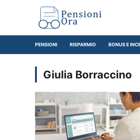
Vai
al
contenuto
PENSIONI
RISPARMIO
BONUS E INC
Giulia Borraccino