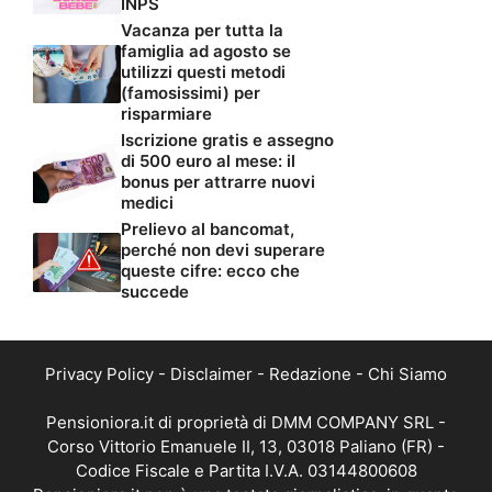
INPS
Vacanza per tutta la
famiglia ad agosto se
utilizzi questi metodi
(famosissimi) per
risparmiare
Iscrizione gratis e assegno
di 500 euro al mese: il
bonus per attrarre nuovi
medici
Prelievo al bancomat,
perché non devi superare
queste cifre: ecco che
succede
Privacy Policy
-
Disclaimer
-
Redazione
-
Chi Siamo
Pensioniora.it di proprietà di DMM COMPANY SRL -
Corso Vittorio Emanuele II, 13, 03018 Paliano (FR) -
Codice Fiscale e Partita I.V.A. 03144800608