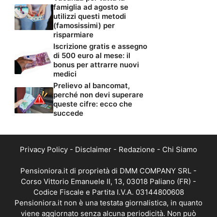
famiglia ad agosto se
utilizzi questi metodi
(famosissimi) per
risparmiare
Iscrizione gratis e assegno
di 500 euro al mese: il
bonus per attrarre nuovi
medici
Prelievo al bancomat,
perché non devi superare
queste cifre: ecco che
succede
Privacy Policy
-
Disclaimer
-
Redazione
-
Chi Siamo
Pensioniora.it di proprietà di DMM COMPANY SRL -
Corso Vittorio Emanuele II, 13, 03018 Paliano (FR) -
Codice Fiscale e Partita I.V.A. 03144800608
Pensioniora.it non è una testata giornalistica, in quanto
viene aggiornato senza alcuna periodicità. Non può