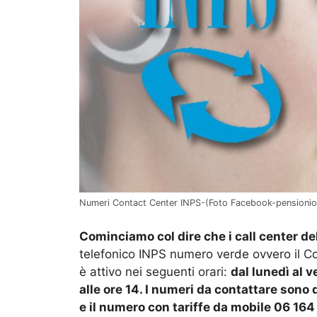
Numeri Contact Center INPS-(Foto Facebook-pensionior
Cominciamo col dire che i call center del
telefonico INPS numero verde ovvero il Con
è attivo nei seguenti orari:
dal lunedì al v
alle ore 14. I numeri da contattare sono
e il numero con tariffe da mobile 06 164