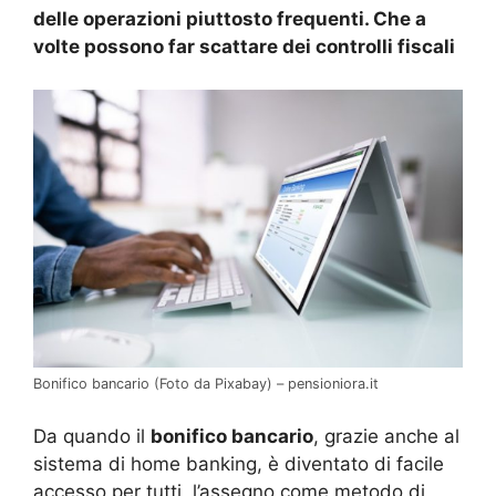
delle operazioni piuttosto frequenti. Che a
volte possono far scattare dei controlli fiscali
Bonifico bancario (Foto da Pixabay) – pensioniora.it
Da quando il
bonifico bancario
, grazie anche al
sistema di home banking, è diventato di facile
accesso per tutti, l’assegno come metodo di