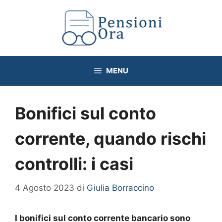
Vai
al
contenuto
MENU
Bonifici sul conto
corrente, quando rischi
controlli: i casi
4 Agosto 2023
di
Giulia Borraccino
I bonifici sul conto corrente bancario sono