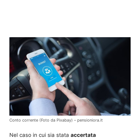
Conto corrente (Foto da Pixabay) – pensioniora.it
Nel caso in cui sia stata
accertata