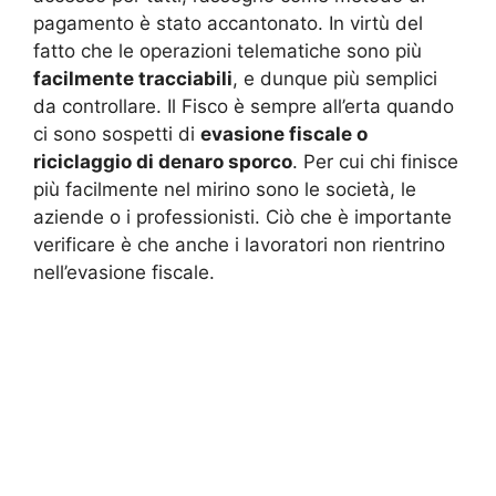
pagamento è stato accantonato. In virtù del
fatto che le operazioni telematiche sono più
facilmente tracciabili
, e dunque più semplici
da controllare. Il Fisco è sempre all’erta quando
ci sono sospetti di
evasione fiscale o
riciclaggio di denaro sporco
. Per cui chi finisce
più facilmente nel mirino sono le società, le
aziende o i professionisti. Ciò che è importante
verificare è che anche i lavoratori non rientrino
nell’evasione fiscale.