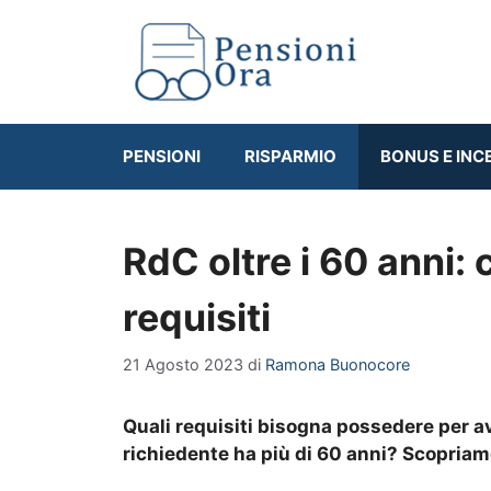
Vai
al
contenuto
PENSIONI
RISPARMIO
BONUS E INC
RdC oltre i 60 anni: 
requisiti
21 Agosto 2023
di
Ramona Buonocore
Quali requisiti bisogna possedere per av
richiedente ha più di 60 anni? Scopria