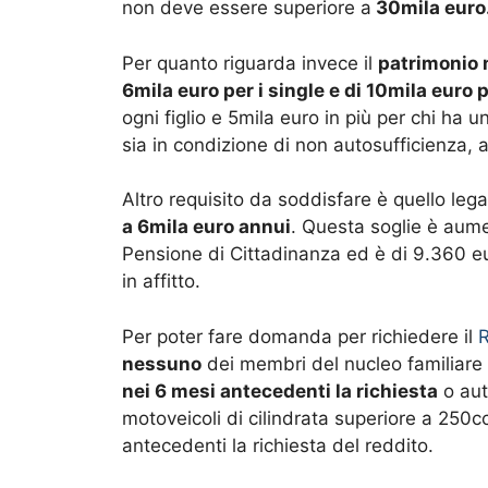
non deve essere superiore a
30mila euro
Per quanto riguarda invece il
patrimonio 
6mila euro per i single e di 10mila euro p
ogni figlio e 5mila euro in più per chi ha u
sia in condizione di non autosufficienza, 
Altro requisito da soddisfare è quello lega
a 6mila euro annui
. Questa soglie è aume
Pensione di Cittadinanza ed è di 9.360 eur
in affitto.
Per poter fare domanda per richiedere il
R
nessuno
dei membri del nucleo familiar
nei 6 mesi antecedenti la richiesta
o aut
motoveicoli di cilindrata superiore a 250cc
antecedenti la richiesta del reddito.