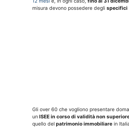
12 mesi
e, in ogni caso,
fino al 31 dicem
misura devono possedere degli
specifici
Gli over 60 che vogliono presentare doma
un
ISEE in corso di validità non superior
quello del
patrimonio immobiliare
in Ital