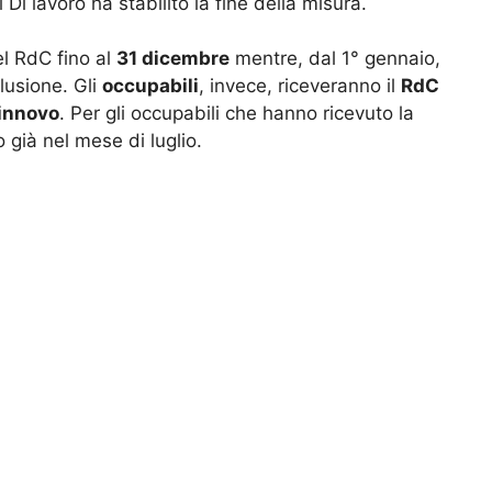
 Dl lavoro ha stabilito la fine della misura.
el RdC fino al
31 dicembre
mentre, dal 1° gennaio,
lusione. Gli
occupabili
, invece, riceveranno il
RdC
rinnovo
. Per gli occupabili che hanno ricevuto la
 già nel mese di luglio.