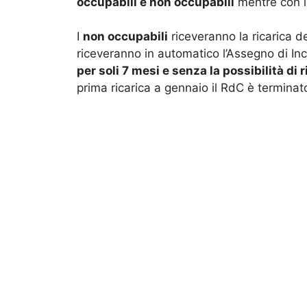
occupabili e non occupabili
mentre con il
I
non occupabili
riceveranno la ricarica d
riceveranno in automatico l’Assegno di Inc
per soli 7 mesi e senza la possibilità di 
prima ricarica a gennaio il RdC è terminato