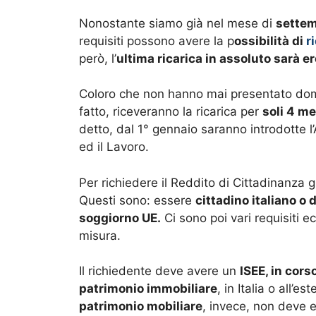
Nonostante siamo già nel mese di
sette
requisiti possono avere la p
ossibilità di
ri
però, l’
ultima ricarica in assoluto sarà 
Coloro che non hanno mai presentato doma
fatto, riceveranno la ricarica per
soli 4 me
detto, dal 1° gennaio saranno introdotte 
ed il Lavoro.
Per richiedere il Reddito di Cittadinanza g
Questi sono: essere
cittadino italiano o
soggiorno UE.
Ci sono poi vari requisiti 
misura.
Il richiedente deve avere un
ISEE, in cors
patrimonio immobiliare
, in Italia o all’e
patrimonio mobiliare
, invece, non deve 