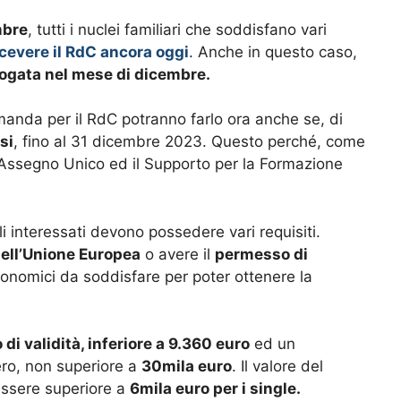
mbre
, tutti i nuclei familiari che soddisfano vari
cevere il RdC ancora oggi
. Anche in questo caso,
erogata nel mese di dicembre.
nda per il RdC potranno farlo ora anche se, di
si
, fino al 31 dicembre 2023. Questo perché, come
l’Assegno Unico ed il Supporto per la Formazione
li interessati devono possedere vari requisiti.
 dell’Unione Europea
o avere il
permesso di
economici da soddisfare per poter ottenere la
o di validità, inferiore a 9.360 euro
ed un
stero, non superiore a
30mila euro
. Il valore del
essere superiore a
6mila euro per i single.