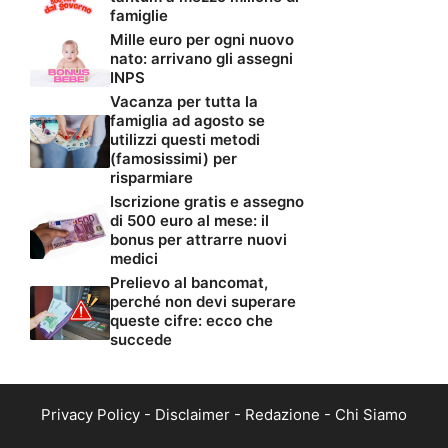
famiglie
Mille euro per ogni nuovo
nato: arrivano gli assegni
INPS
Vacanza per tutta la
famiglia ad agosto se
utilizzi questi metodi
(famosissimi) per
risparmiare
Iscrizione gratis e assegno
di 500 euro al mese: il
bonus per attrarre nuovi
medici
Prelievo al bancomat,
perché non devi superare
queste cifre: ecco che
succede
Privacy Policy
-
Disclaimer
-
Redazione
-
Chi Siamo