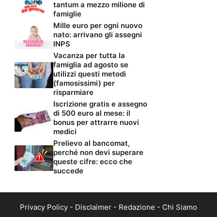
tantum a mezzo milione di
famiglie
Mille euro per ogni nuovo
nato: arrivano gli assegni
INPS
Vacanza per tutta la
famiglia ad agosto se
utilizzi questi metodi
(famosissimi) per
risparmiare
Iscrizione gratis e assegno
di 500 euro al mese: il
bonus per attrarre nuovi
medici
Prelievo al bancomat,
perché non devi superare
queste cifre: ecco che
succede
Privacy Policy
-
Disclaimer
-
Redazione
-
Chi Siamo