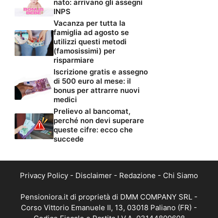
nato: arrivano gli assegni
INPS
Vacanza per tutta la
famiglia ad agosto se
utilizzi questi metodi
(famosissimi) per
risparmiare
Iscrizione gratis e assegno
di 500 euro al mese: il
bonus per attrarre nuovi
medici
Prelievo al bancomat,
perché non devi superare
queste cifre: ecco che
succede
Privacy Policy
-
Disclaimer
-
Redazione
-
Chi Siamo
Pensioniora.it di proprietà di DMM COMPANY SRL -
Corso Vittorio Emanuele II, 13, 03018 Paliano (FR) -