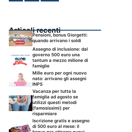
Articoli recenti
Pensioni, bonus Giorgetti:
quando arrivano i soldi
Assegno di inclusione: dal
governo 500 euro una
tantum a mezzo milione di
famiglie
Mille euro per ogni nuovo
nato: arrivano gli assegni
INPS
Vacanza per tutta la
famiglia ad agosto se
utilizzi questi metodi
(famosissimi) per
risparmiare
Iscrizione gratis e assegno
di 500 euro al mese: il
bonus per attrarre nuovi