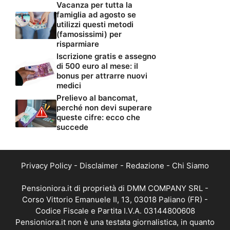
Vacanza per tutta la
famiglia ad agosto se
utilizzi questi metodi
(famosissimi) per
risparmiare
Iscrizione gratis e assegno
di 500 euro al mese: il
bonus per attrarre nuovi
medici
Prelievo al bancomat,
perché non devi superare
queste cifre: ecco che
succede
Privacy Policy
-
Disclaimer
-
Redazione
-
Chi Siamo
Pensioniora.it di proprietà di DMM COMPANY SRL -
Corso Vittorio Emanuele II, 13, 03018 Paliano (FR) -
Codice Fiscale e Partita I.V.A. 03144800608
Pensioniora.it non è una testata giornalistica, in quanto