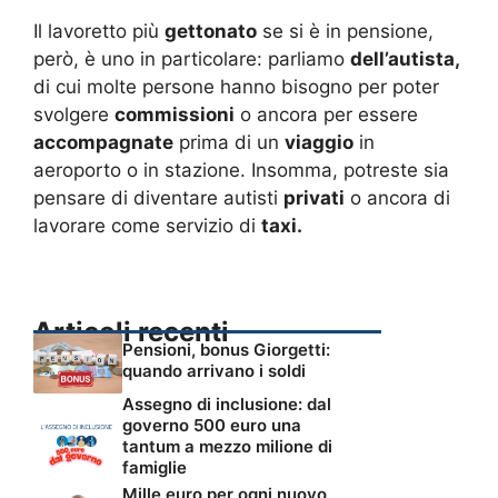
Il lavoretto più
gettonato
se si è in pensione,
però, è uno in particolare: parliamo
dell’autista,
di cui molte persone hanno bisogno per poter
svolgere
commissioni
o ancora per essere
accompagnate
prima di un
viaggio
in
aeroporto o in stazione. Insomma, potreste sia
pensare di diventare autisti
privati
o ancora di
lavorare come servizio di
taxi.
Articoli recenti
Pensioni, bonus Giorgetti:
quando arrivano i soldi
Assegno di inclusione: dal
governo 500 euro una
tantum a mezzo milione di
famiglie
Mille euro per ogni nuovo