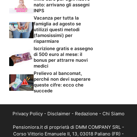
nato: arrivano gli assegni
INPS
Vacanza per tutta la
famiglia ad agosto se
utilizzi questi metodi
(famosissimi) per
risparmiare
Iscrizione gratis e assegno
di 500 euro al mese: il
bonus per attrarre nuovi
medici
Prelievo al bancomat,
perché non devi superare
queste cifre: ecco che
succede
Privacy Policy
-
Disclaimer
-
Redazione
-
Chi Siamo
Pensioniora.it di proprietà di DMM COMPANY SRL -
Corso Vittorio Emanuele II, 13, 03018 Paliano (FR) -