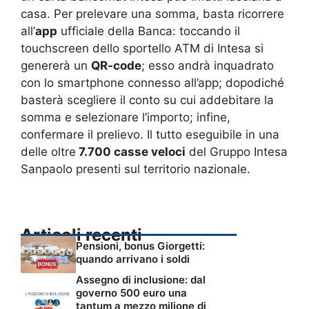
casa. Per prelevare una somma, basta ricorrere
all’
app
ufficiale della Banca: toccando il
touchscreen dello sportello ATM di Intesa si
genererà un
QR-code
; esso andrà inquadrato
con lo smartphone connesso all’app; dopodiché
basterà scegliere il conto su cui addebitare la
somma e selezionare l’importo; infine,
confermare il prelievo. Il tutto eseguibile in una
delle oltre
7.700 casse veloci
del Gruppo Intesa
Sanpaolo presenti sul territorio nazionale.
Articoli recenti
Pensioni, bonus Giorgetti:
quando arrivano i soldi
Assegno di inclusione: dal
governo 500 euro una
tantum a mezzo milione di