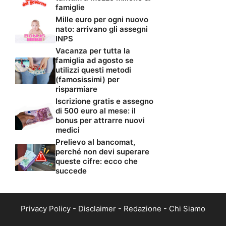
famiglie
Mille euro per ogni nuovo
nato: arrivano gli assegni
INPS
Vacanza per tutta la
famiglia ad agosto se
utilizzi questi metodi
(famosissimi) per
risparmiare
Iscrizione gratis e assegno
di 500 euro al mese: il
bonus per attrarre nuovi
medici
Prelievo al bancomat,
perché non devi superare
queste cifre: ecco che
succede
Privacy Policy
-
Disclaimer
-
Redazione
-
Chi Siamo