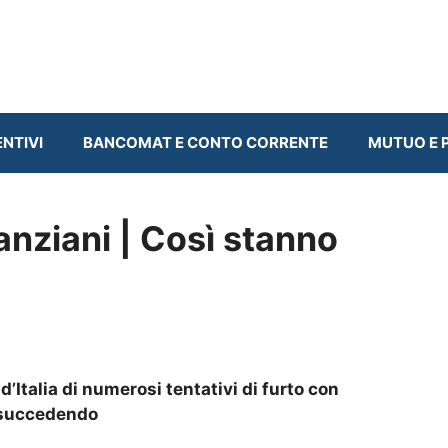
ENTIVI
BANCOMAT E CONTO CORRENTE
MUTUO E P
 anziani | Così stanno
’Italia di numerosi tentativi di furto con
a succedendo