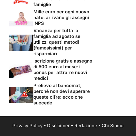
famiglie
Mille euro per ogni nuovo
nato: arrivano gli assegni
INPS
Vacanza per tutta la
famiglia ad agosto se
utilizzi questi metodi
(famosissimi) per
risparmiare
Iscrizione gratis e assegno
di 500 euro al mese: il
bonus per attrarre nuovi
medici
Prelievo al bancomat,
perché non devi superare
queste cifre: ecco che
succede
Privacy Policy
-
Disclaimer
-
Redazione
-
Chi Siamo