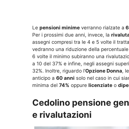
Le
pensioni minime
verranno rialzate a
6
Per i prossimi due anni, invece, la
rivalut
assegni compresi tra le 4 e 5 volte il tratt
vedranno una riduzione della percentuale
6 volte il minimo subiranno una rivalutazi
a 10 del 37% e infine, negli assegni superi
32%. Inoltre, riguardo l’
Opzione Donna
, l
anticipo a
60 anni
solo nel caso in cui si
minima del
74%
oppure
licenziate
o
dipe
Cedolino pensione ge
e rivalutazioni