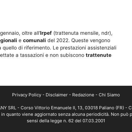
gennaio, oltre all’
Irpef
(trattenuta mensile, ndr),
egionali
e
comunali
del 2022. Queste vengono
quello di riferimento. Le prestazioni assistenziali
ggettate a tassazioni e non subiscono
trattenute
Privacy Policy
-
Disclaimer
-
Redazione
-
Chi Siamo
Y SRL - Corso Vittorio Emanuele II, 13, 03018 Paliano (FR) - C
a, in quanto viene aggiornato senza alcuna periodicità. Non può p
sensi della legge n. 62 del 07.03.2001