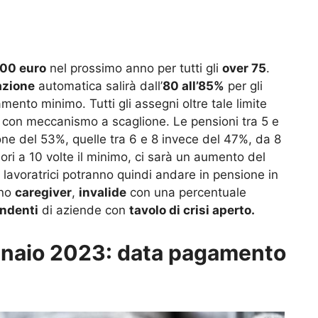
00 euro
nel prossimo anno per tutti gli
over 75
.
azione
automatica salirà dall’
80 all’85%
per gli
amento minimo. Tutti gli assegni oltre tale limite
 con meccanismo a scaglione. Le pensioni tra 5 e
one del 53%, quelle tra 6 e 8 invece del 47%, da 8
ori a 10 volte il minimo, ci sarà un aumento del
e lavoratrici potranno quindi andare in pensione in
ano
caregiver
,
invalide
con una percentuale
ndenti
di aziende con
tavolo di crisi aperto.
nnaio 2023: data pagamento