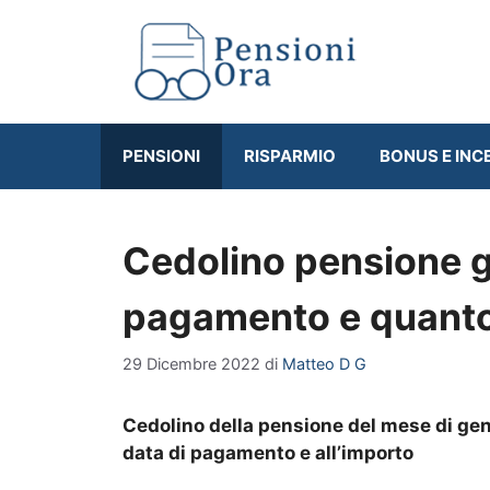
Vai
al
contenuto
PENSIONI
RISPARMIO
BONUS E INC
Cedolino pensione g
pagamento e quanto
29 Dicembre 2022
di
Matteo D G
Cedolino della pensione del mese di genn
data di pagamento e all’importo