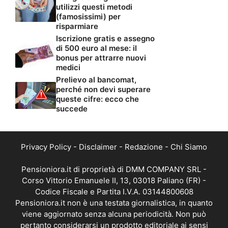
utilizzi questi metodi
(famosissimi) per
risparmiare
Iscrizione gratis e assegno
di 500 euro al mese: il
bonus per attrarre nuovi
medici
Prelievo al bancomat,
perché non devi superare
queste cifre: ecco che
succede
Privacy Policy
-
Disclaimer
-
Redazione
-
Chi Siamo
Pensioniora.it di proprietà di DMM COMPANY SRL -
Corso Vittorio Emanuele II, 13, 03018 Paliano (FR) -
Codice Fiscale e Partita I.V.A. 03144800608
Pensioniora.it non è una testata giornalistica, in quanto
viene aggiornato senza alcuna periodicità. Non può
pertanto considerarsi un prodotto editoriale ai sensi