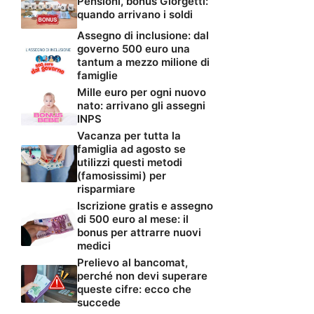
Pensioni, bonus Giorgetti:
quando arrivano i soldi
Assegno di inclusione: dal
governo 500 euro una
tantum a mezzo milione di
famiglie
Mille euro per ogni nuovo
nato: arrivano gli assegni
INPS
Vacanza per tutta la
famiglia ad agosto se
utilizzi questi metodi
(famosissimi) per
risparmiare
Iscrizione gratis e assegno
di 500 euro al mese: il
bonus per attrarre nuovi
medici
Prelievo al bancomat,
perché non devi superare
queste cifre: ecco che
succede