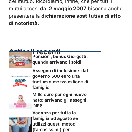
del mutuo. Ricordiamo, infine, che per tutti i
mutui accesi
dal 2 maggio 2007
bisogna anche
presentare la
dichiarazione sostitutiva di atto
di notorietà.
Articoli recenti
Pensioni, bonus Giorgetti:
quando arrivano i soldi
Assegno di inclusione: dal
governo 500 euro una
tantum a mezzo milione di
famiglie
Mille euro per ogni nuovo
nato: arrivano gli assegni
INPS
Vacanza per tutta la
famiglia ad agosto se
utilizzi questi metodi
(famosissimi) per