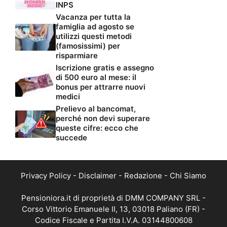
INPS
Vacanza per tutta la
famiglia ad agosto se
utilizzi questi metodi
(famosissimi) per
risparmiare
Iscrizione gratis e assegno
di 500 euro al mese: il
bonus per attrarre nuovi
medici
Prelievo al bancomat,
perché non devi superare
queste cifre: ecco che
succede
Privacy Policy
-
Disclaimer
-
Redazione
-
Chi Siamo
Pensioniora.it di proprietà di DMM COMPANY SRL -
Corso Vittorio Emanuele II, 13, 03018 Paliano (FR) -
Codice Fiscale e Partita I.V.A. 03144800608