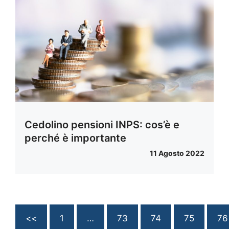
Cedolino pensioni INPS: cos’è e
perché è importante
11 Agosto 2022
<<
1
…
73
74
75
76