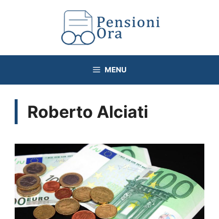
Vai
al
contenuto
MENU
Roberto Alciati