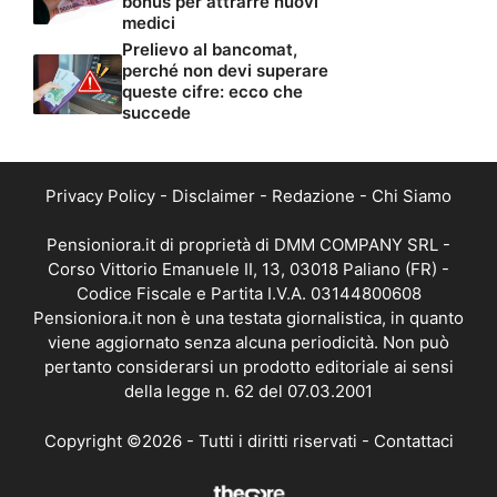
bonus per attrarre nuovi
medici
Prelievo al bancomat,
perché non devi superare
queste cifre: ecco che
succede
Privacy Policy
-
Disclaimer
-
Redazione
-
Chi Siamo
Pensioniora.it di proprietà di DMM COMPANY SRL -
Corso Vittorio Emanuele II, 13, 03018 Paliano (FR) -
Codice Fiscale e Partita I.V.A. 03144800608
Pensioniora.it non è una testata giornalistica, in quanto
viene aggiornato senza alcuna periodicità. Non può
pertanto considerarsi un prodotto editoriale ai sensi
della legge n. 62 del 07.03.2001
Copyright ©2026 - Tutti i diritti riservati -
Contattaci