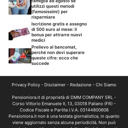
famiglia ad agosto se
utilizzi questi metodi
(famosissimi) per
risparmiare
Iscrizione gratis e assegno
di 500 euro al mese: il
bonus per attrarre nuovi
medici
Prelievo al bancomat,
perché non devi superare
queste cifre: ecco che
succede
Privacy Policy
-
Disclaimer
-
Redazione
-
Chi Siamo
Pensioniora.it di proprietà di DMM COMPANY SRL -
Corso Vittorio Emanuele II, 13, 03018 Paliano (FR) -
Codice Fiscale e Partita I.V.A. 03144800608
Pensioniora.it non è una testata giornalistica, in quanto
viene aggiornato senza alcuna periodicità. Non può