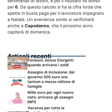
settimanali di lavoro, e poi il risultato va diviso
per
6
. Da questo calcolo si ha la cifra lorda che
spetta in busta paga per il lavoratore impegnato
a Natale. Un evenienza simile si verificherà
anche a
Capodanno
, che il prossimo anno
capiterà di domenica.
Articoli recenti
Pensioni, bonus Giorgetti:
quando arrivano i soldi
Assegno di inclusione: dal
governo 500 euro una
tantum a mezzo milione di
famiglie
Mille euro per ogni nuovo
nato: arrivano gli assegni
INPS
Vacanza per tutta la